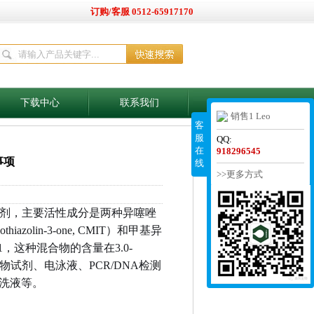
订购/客服 0512-65917170
下载中心
联系我们
销售1 Leo
客
服
QQ:
在
918296545
事项
线
>>更多方式
菌剂，主要活性成分是两种异噻唑
iazolin-3-one, CMIT）和甲基异
比例为3:1，这种混合物的含量在3.0-
试剂、电泳液、PCR/DNA检测
洗液等。